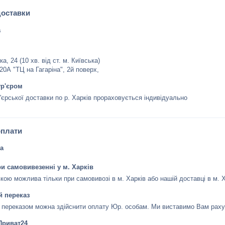
доставки
а
а, 24 (10 хв. від ст. м. Київська)

 20А "ТЦ на Гагаріна", 2й поверх,
ур'єром
'єрської доставки по р. Харків прораховується індивідуально
оплати
а
и самовивезенні у м. Харків
кою можлива тільки при самовивозі в м. Харків або нашій доставці в м. Х
й переказ
 переказом можна здійснити оплату Юр. особам. Ми виставимо Вам раху
Приват24