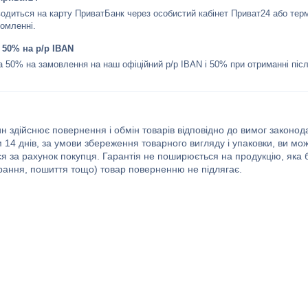
одиться на карту ПриватБанк через особистий кабінет Приват24 або терм
омленні.
 50% на р/р IBAN
 50% на замовлення на наш офіційний р/р IBAN і 50% при отриманні післ
н здійснює повернення і обмін товарів відповідно до вимог законод
 14 днів, за умови збереження товарного вигляду і упаковки, ви мо
я за рахунок покупця. Гарантія не поширюється на продукцію, яка б
рання, пошиття тощо) товар поверненню не підлягає.