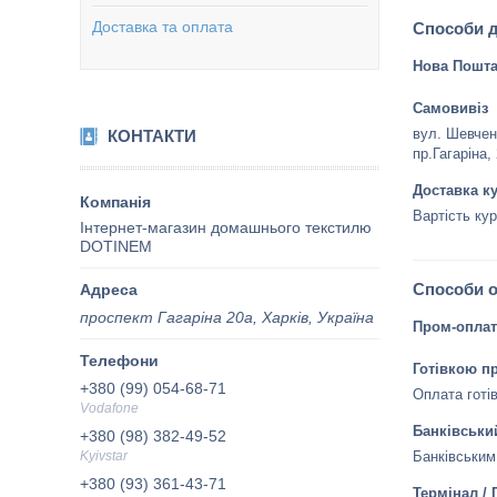
Доставка та оплата
Способи 
Нова Пошт
Самовивіз
вул. Шевченк
КОНТАКТИ
пр.Гагаріна,
Доставка к
Вартість кур
Інтернет-магазин домашнього текстилю
DOTINEM
Способи 
проспект Гагаріна 20а, Харків, Україна
Пром-оплат
Готівкою пр
+380 (99) 054-68-71
Оплата готів
Vodafone
Банківськи
+380 (98) 382-49-52
Kyivstar
Банківським
+380 (93) 361-43-71
Термінал / 