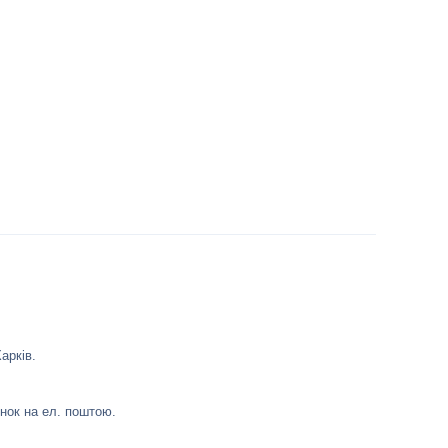
арків.
нок на ел. поштою.