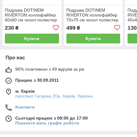
Подушка DOTINEM
Подушка DOTINEM
Под
RIVERTON холлофайбер
RIVERTON холлофайбер
RIV
60х60 см чохол поліестер
70х70 см чохол поліестер
40х4
салатова (214918-1)
світло-блакитна (214919-
світ
230
499
130
₴
₴
3)
3)
Купити
Купити
Про нас
96% позитивних з 49 відгуків за рік
Працює з 30.09.2011
м. Харків
проспект Гагаріна 20а, Харків, Україна
Контакти
Сьогодні працює з 09:00 до 17:00
Показати весь графік роботи