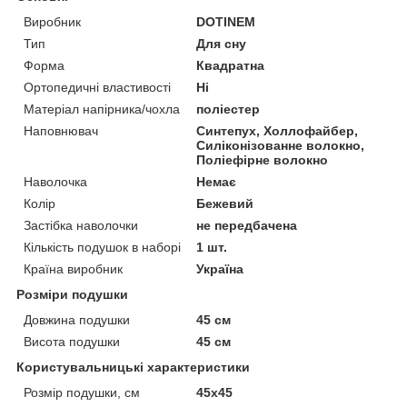
Виробник
DOTINEM
Тип
Для сну
Форма
Квадратна
Ортопедичні властивості
Ні
Матеріал напірника/чохла
поліестер
Наповнювач
Синтепух, Холлофайбер,
Силіконізованне волокно,
Поліефірне волокно
Наволочка
Немає
Колір
Бежевий
Застібка наволочки
не передбачена
Кількість подушок в наборі
1 шт.
Країна виробник
Україна
Розміри подушки
Довжина подушки
45 см
Висота подушки
45 см
Користувальницькі характеристики
Розмір подушки, см
45х45