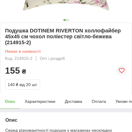
Подушка DOTINEM RIVERTON холлофайбер
45х45 см чохол поліестер світло-бежева
(214915-2)
Немає в наявності
Код: 214915-2
Опт і роздріб
155
₴
140 ₴
від 20 шт.
Опис
Характеристики
Доставка
Оплата
Умови п
Опис
Серед різноманітності подушок у магазинах нескладно