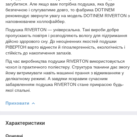
загубитися. Але якщо вам потрібна подушка, яка буде
безпечною і слугуватиме довго, то фабрика DOTINEM
рекомендує звернути увагу на модель DOTINEM RIVERTON з
наповнювачем холлофайбер.
Подушка RIVERTON — універсальна. Такі вироби добре
пропускають повітря і розподіляють вологу для підтримання
дійсно здорового сну. До неоціненних якостей подушки
РІВЕРТОН варто віднести й гіпоалергенність, екологічність і
стійкість до накопичення запахів.
Під час виробництва подушки RIVERTON використовується
чохол із практичного поліестеру. Структура тканини дає змогу
йому витримувати навіть машинні прання з віджиманням у
делікатному режимі. А завдяки яскравим сучасним
забарвленням подушка RIVERTON стане прикрасою будь-
якої спальні.
Приховати
Характеристики
Основні