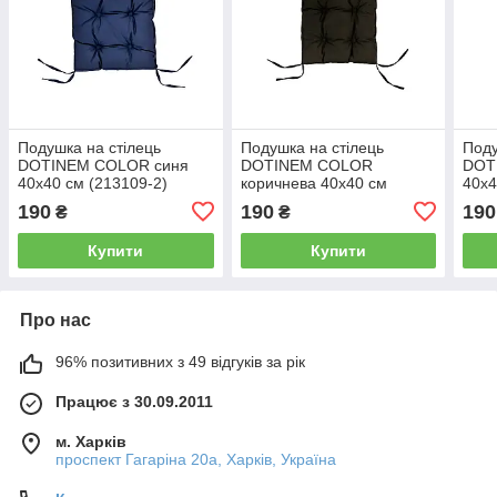
Подушка на стілець
Подушка на стілець
Поду
DOTINEM COLOR синя
DOTINEM COLOR
DOT
40х40 см (213109-2)
коричнева 40х40 см
40х4
(213109-1)
190
190
190
₴
₴
Купити
Купити
Про нас
96% позитивних з 49 відгуків за рік
Працює з 30.09.2011
м. Харків
проспект Гагаріна 20а, Харків, Україна