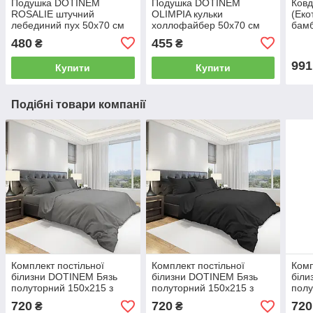
Подушка DOTINEM
Подушка DOTINEM
Ковд
ROSALIE штучний
OLIMPIA кульки
(Еко
лебединий пух 50x70 см
холлофайбер 50х70 см
бамб
чохол тік рожева (211036-
чохол бязь біла (210138)
145х
480
455
₴
₴
3)
чохо
991
Купити
Купити
Подібні товари компанії
Комплект постільної
Комплект постільної
Комп
білизни DOTINEM Бязь
білизни DOTINEM Бязь
біли
полуторний 150х215 з
полуторний 150х215 з
полу
наволочками 70х70 - 2шт
наволочками 70х70 - 2шт
наво
720
720
720
₴
₴
(212885-105)
(212885-104)
(212