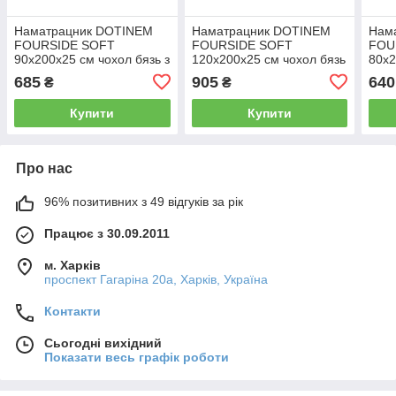
Наматрацник DOTINEM
Наматрацник DOTINEM
Нам
FOURSIDE SOFT
FOURSIDE SOFT
FOU
90х200х25 см чохол бязь з
120х200х25 см чохол бязь
80х2
бортом (216927)
з бортом (216929)
борт
685
905
640
₴
₴
Купити
Купити
Про нас
96% позитивних з 49 відгуків за рік
Працює з 30.09.2011
м. Харків
проспект Гагаріна 20а, Харків, Україна
Контакти
Сьогодні вихідний
Показати весь графік роботи