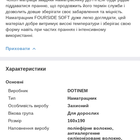
піддаватися пранню, що продовжить його термін служби і
дозволить довше зберігати своє забарвлення та міцність.
Наматрацник FOURSIDE SOFT дуже легко доглядати, цей
матеріал добре витримує високі температури і зберігає свою
форму навіть при частих праннях і інтенсивному
використанні.
Приховати
Характеристики
Основні
Виробник
DOTINEM
Тип
Наматрацник
Особливість виробу
Захисний
Вікова група
Для дорослих
Розмір
160x190
Наповнення виробу
поліефірне волокно,
антиалергенне
силіконізованє волокно,