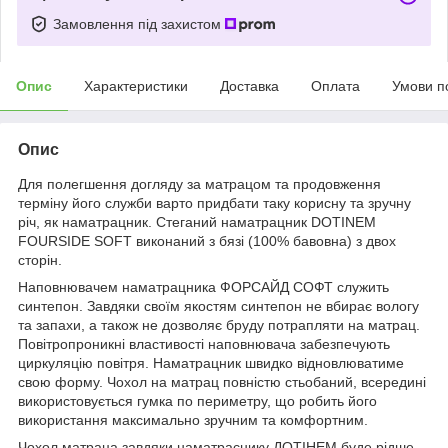
Замовлення під захистом
Опис
Характеристики
Доставка
Оплата
Умови п
Опис
Для полегшення догляду за матрацом та продовження
терміну його служби варто придбати таку корисну та зручну
річ, як наматрацник. Стеганий наматрацник DOTINEM
FOURSIDE SOFT виконаний з бязі (100% бавовна) з двох
сторін.
Наповнювачем наматрацника ФОРСАЙД СОФТ служить
синтепон. Завдяки своїм якостям синтепон не вбирає вологу
та запахи, а також не дозволяє бруду потрапляти на матрац.
Повітропроникні властивості наповнювача забезпечують
циркуляцію повітря. Наматрацник швидко відновлюватиме
свою форму. Чохол на матрац повністю стьобаний, всередині
використовується гумка по периметру, що робить його
використання максимально зручним та комфортним.
Чохол матраца завдяки наматраснику ДОТІНЕМ буде рідше