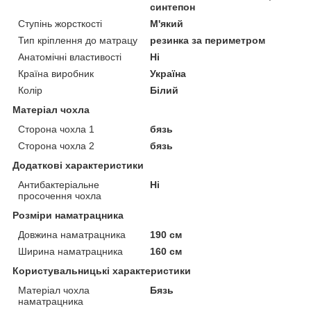
синтепон
Ступінь жорсткості
М'який
Тип кріплення до матрацу
резинка за периметром
Анатомічні властивості
Ні
Країна виробник
Україна
Колір
Білий
Матеріал чохла
Сторона чохла 1
бязь
Сторона чохла 2
бязь
Додаткові характеристики
Антибактеріальне
Ні
просочення чохла
Розміри наматрацника
Довжина наматрацника
190 см
Ширина наматрацника
160 см
Користувальницькі характеристики
Матеріал чохла
Бязь
наматрацника