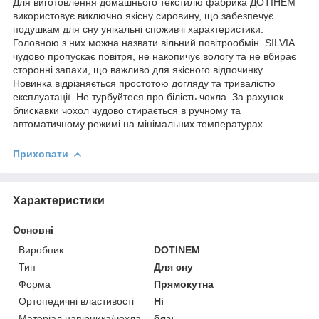
Для виготовлення домашнього текстилю фабрика ДОТІНЕМ
використовує виключно якісну сировину, що забезпечує
подушкам для сну унікальні споживчі характеристики.
Головною з них можна назвати вільний повітрообмін. SILVIA
чудово пропускає повітря, не накопичує вологу та не вбирає
сторонні запахи, що важливо для якісного відпочинку.
Новинка відрізняється простотою догляду та тривалістю
експлуатації. Не турбуйтеся про білість чохла. За рахунок
блискавки чохол чудово стирається в ручному та
автоматичному режимі на мінімальних температурах.
Приховати
Характеристики
Основні
Виробник
DOTINEM
Тип
Для сну
Форма
Прямокутна
Ортопедичні властивості
Ні
Матеріал напірника/чохла
бязь