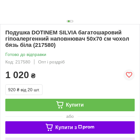
Подушка DOTINEM SILVIA багатошаровий
гіпоалергенний наповнювач 50х70 см чохол
бязь біла (217580)
Готово до відправки
Код: 217580
Опт і роздріб
1 020
₴
920 ₴
від 20 шт.
Купити
або
Купити з