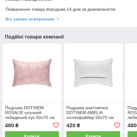
Повернення товару впродовж 14 днів за домовленістю
Всі умови повернення
Подібні товари компанії
Подушка DOTINEM
Подушка анатомічна
Под
ROSALIE штучний
DOTINEM AMELIA
ROS
лебединий пух 50x70 см
холлофайбер 50х70 см
лебе
чохол тік рожева (211036-
чохол мікрофібра біла
чохо
480
420
480
₴
₴
3)
(214715-1)
(211
Купити
Купити