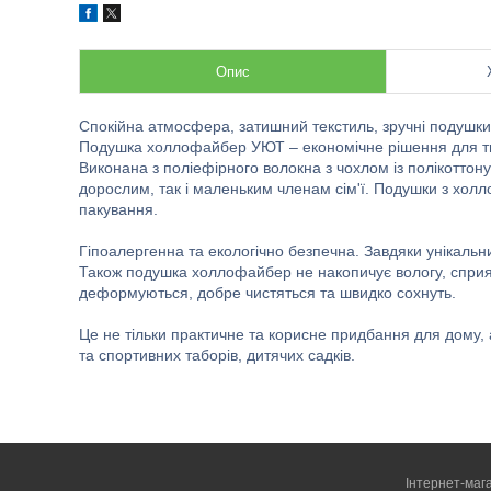
Опис
Спокійна атмосфера, затишний текстиль, зручні подушки т
Подушка холлофайбер УЮТ – економічне рішення для тих
Виконана з поліефірного волокна з чохлом із полікоттон
дорослим, так і маленьким членам сім'ї. Подушки з хол
пакування.
Гіпоалергенна та екологічно безпечна. Завдяки унікальни
Також подушка холлофайбер не накопичує вологу, сприяє
деформуються, добре чистяться та швидко сохнуть.
Це не тільки практичне та корисне придбання для дому, а
та спортивних таборів, дитячих садків.