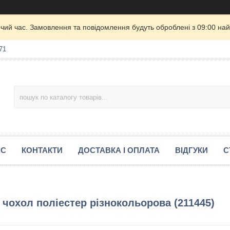
очий час. Замовлення та повідомлення будуть оброблені з 09:00 най
71
АС
КОНТАКТИ
ДОСТАВКА І ОПЛАТА
ВІДГУКИ
С
охол поліестер різнокольорова (211445)