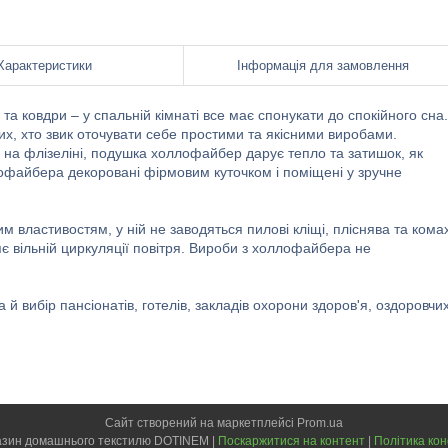
Характеристики
Інформація для замовлення
а ковдри – у спальній кімнаті все має спонукати до спокійного сна.
, хто звик оточувати себе простими та якісними виробами.
у на флізеліні, подушка холлофайбер дарує тепло та затишок, як
лофайбера декоровані фірмовим куточком і поміщені у зручне
м властивостям, у ній не заводяться пилові кліщі, пліснява та кома
 вільній циркуляції повітря. Вироби з холлофайбера не
 й вибір пансіонатів, готелів, закладів охорони здоров'я, оздоровчи
Сайт створений на маркетплейсі
Prom.ua
Інтернет-магазин домашнього текстилю DOTINEM |
Поскаржитися на контент
|
Політика кон