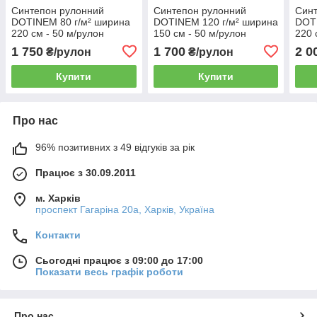
Синтепон рулонний
Синтепон рулонний
Син
DOTINEM 80 г/м² ширина
DOTINEM 120 г/м² ширина
DOTI
220 см - 50 м/рулон
150 см - 50 м/рулон
220 
(211572)
(211210)
(213
1 750
1 700
2 0
₴/рулон
₴/рулон
Купити
Купити
Про нас
96% позитивних з 49 відгуків за рік
Працює з 30.09.2011
м. Харків
проспект Гагаріна 20а, Харків, Україна
Контакти
Сьогодні працює з 09:00 до 17:00
Показати весь графік роботи
Про нас