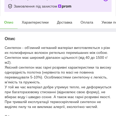
Замовлення під захистом
Опис
Характеристики
Доставка
Оплата
Умови п
Опис
Синтепон - об'ємний нетканий матеріал виготовляється з різн
их полиэфирных волокон ретельно перемішаних між собою.
Синтепон має широкий діапазон щільності (від 40 до 1500 г/
м2).
Якісний синтепон має гарні розривні характеристики та високу
однорідність полотна (нерівнота по масі не повинна
перевищувати 5-10%). Особливостями синтепону є легкість,
м'якість та пружність.
У той же час матеріал добре утримує тепло, не деформується
при багаторазовому стисканні (відновлює свою форму), не
вбирає воду і швидко сохне. А також має гарні розривні якості.
При тривалій експлуатації термоскріплений синтепон не
виділяє пилу та не викликає алергії, екологічно чистий.