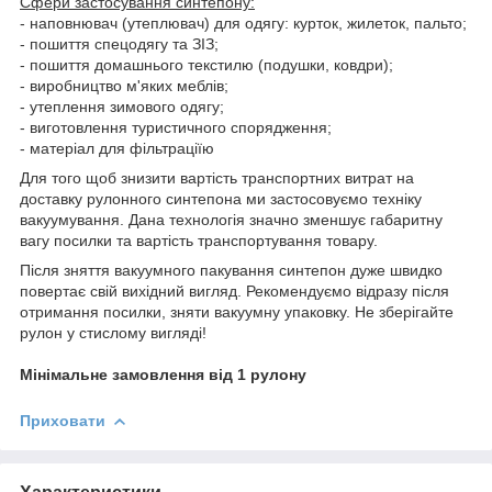
Сфери застосування синтепону:
- наповнювач (утеплювач) для одягу: курток, жилеток, пальто;
- пошиття спецодягу та ЗІЗ;
- пошиття домашнього текстилю (подушки, ковдри);
- виробництво м'яких меблів;
- утеплення зимового одягу;
- виготовлення туристичного спорядження;
- матеріал для фільтраціїю
Для того щоб знизити вартість транспортних витрат на
доставку рулонного синтепона ми застосовуємо техніку
вакуумування. Дана технологія значно зменшує габаритну
вагу посилки та вартість транспортування товару.
Після зняття вакуумного пакування синтепон дуже швидко
повертає свій вихідний вигляд. Рекомендуємо відразу після
отримання посилки, зняти вакуумну упаковку. Не зберігайте
рулон у стислому вигляді!
Мінімальне замовлення від 1 рулону
Приховати