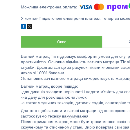
У компанії підключені електронні платежі. Тепер ви мож
Опис
Ватний матрац Тік підтримує комфортні умови для сну, 
практичністю. Основна відмінність ватного матраца Тік в
служби. Досягається це за рахунок піківки кнопками закр
чохла зі 100% бавовни.
Як наповнювач ватного матраца використовують матрацеву
Ватний матрац добре підійде:
-для диванів згладити нерівності і надати м'якість для сп
-на дачу для розкладачок чи ліжок;
-а також медичних закладів, дитячих садків, санаторіях т
Для того щоб захистити ватяні матраци від пошкоджень 
застосовуємо техніку вакуумування.
Після отримання матрац може бути трохи менше своїх вихід
скрученому та стисненому стані. Виріб повертає свій зая