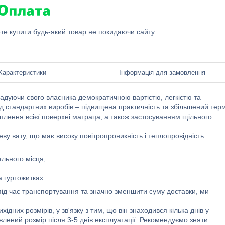
ете купити будь-який товар не покидаючи сайту.
Характеристики
Інформація для замовлення
радуючи свого власника демократичною вартістю, легкістю та
ід стандартних виробів – підвищена практичність та збільшений тер
іплення всієї поверхні матраца, а також застосуванням щільного
 вату, що має високу повітропроникність і теплопровідність.
ального місця;
а гуртожитках.
під час транспортування та значно зменшити суму доставки, ми
них розмірів, у зв'язку з тим, що він знаходився кілька днів у
влений розмір після 3-5 днів експлуатації. Рекомендуємо зняти