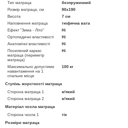
Тип матраца
безпружинний
Розмір матраца, см
90х190
Висота
7 см
Наповнення матраца
тюфячна вата
Ефект "Зима - Літо"
Ні
Ортопедичні властивості
Ні
Анатомічні властивості
Ні
Посилений каркас
Ні
матраца (периметр
матраца)
Максимально допустиме
100 кг
навантаження на 1
спальне місце
Ступінь жорсткості матраца
Сторона матраца 1
м'який
Сторона матраца 2
м'який
Матеріал чохла матраца
Сторона чохла 1
тік
Розміри матраца