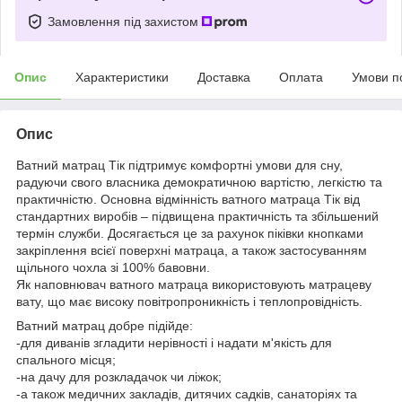
Замовлення під захистом
Опис
Характеристики
Доставка
Оплата
Умови п
Опис
Ватний матрац Тік підтримує комфортні умови для сну,
радуючи свого власника демократичною вартістю, легкістю та
практичністю. Основна відмінність ватного матраца Тік від
стандартних виробів – підвищена практичність та збільшений
термін служби. Досягається це за рахунок піківки кнопками
закріплення всієї поверхні матраца, а також застосуванням
щільного чохла зі 100% бавовни.
Як наповнювач ватного матраца використовують матрацеву
вату, що має високу повітропроникність і теплопровідність.
Ватний матрац добре підійде:
-для диванів згладити нерівності і надати м'якість для
спального місця;
-на дачу для розкладачок чи ліжок;
-а також медичних закладів, дитячих садків, санаторіях та