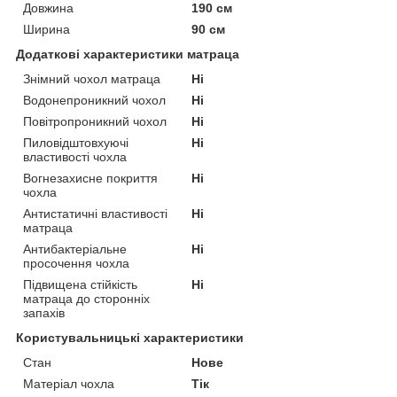
Довжина
190 см
Ширина
90 см
Додаткові характеристики матраца
Знімний чохол матраца
Ні
Водонепроникний чохол
Ні
Повітропроникний чохол
Ні
Пиловідштовхуючі
Ні
властивості чохла
Вогнезахисне покриття
Ні
чохла
Антистатичні властивості
Ні
матраца
Антибактеріальне
Ні
просочення чохла
Підвищена стійкість
Ні
матраца до сторонніх
запахів
Користувальницькі характеристики
Стан
Нове
Матеріал чохла
Тік