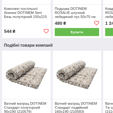
Комплект постільної
Подушка DOTINEM
Ков
білизни DOTINEM Seni
ROSALIE штучний
ROS
Бязь полуторний 150х215
лебединий пух 50x70 см
лебе
(8802-106)
чохол тік блакитна
см п
480
1 2
₴
(211036-2)
блак
544
₴
Купити
Подібні товари компанії
Ватний матрац DOTINEM
Ватний матрац DOTINEM
Ват
Стандарт полуторний
Стандарт подвійний
Тік 
90x190 (210579)
160х190 (210583)
(211