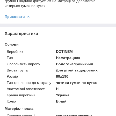
зручно і надійно фіксується на матраці за допомогою
чотирьох гумок по кутах.
Приховати
Характеристики
Основні
Виробник
DOTINEM
Тип
Наматрацник
Особливість виробу
Вологонепроникний
Вікова група
Для дітей та дорослих
Розмір
80x190
Тип кріплення до матрацу
чотири гумки по кутах
Анатомічні властивості
Ні
Країна виробник
Україна
Колір
Білий
Матеріал чохла
Сторона чохла 1
трикотажна тканина,