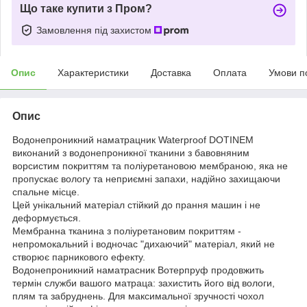
Що таке купити з Пром?
Замовлення під захистом
Опис
Характеристики
Доставка
Оплата
Умови п
Опис
Водонепроникний наматрацник Waterproof DOTINEM
виконаний з водонепроникної тканини з бавовняним
ворсистим покриттям та поліуретановою мембраною, яка не
пропускає вологу та неприємні запахи, надійно захищаючи
спальне місце.
Цей унікальний матеріал стійкий до прання машин і не
деформується.
Мембранна тканина з поліуретановим покриттям -
непромокальний і водночас "дихаючий" матеріал, який не
створює парникового ефекту.
Водонепроникний наматрасник Вотерпруф продовжить
термін служби вашого матраца: захистить його від вологи,
плям та забруднень. Для максимальної зручності чохол