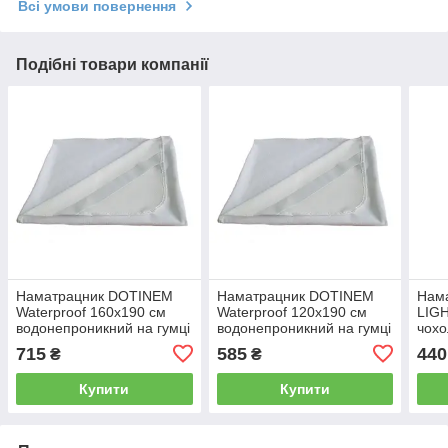
Всі умови повернення
Подібні товари компанії
Наматрацник DOTINEM
Наматрацник DOTINEM
Нам
Waterproof 160х190 см
Waterproof 120х190 см
LIG
водонепроникний на гумці
водонепроникний на гумці
чохо
по кутах (213802-190)
по кутах (213900-190)
по к
715
585
440
₴
₴
Купити
Купити