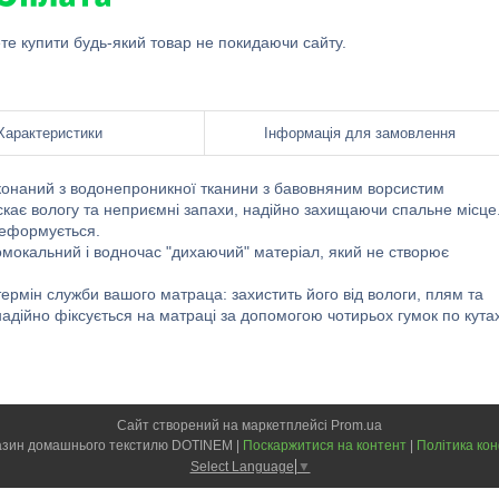
ете купити будь-який товар не покидаючи сайту.
Характеристики
Інформація для замовлення
онаний з водонепроникної тканини з бавовняним ворсистим
кає вологу та неприємні запахи, надійно захищаючи спальне місце
деформується.
мокальний і водночас "дихаючий" матеріал, який не створює
мін служби вашого матраца: захистить його від вологи, плям та
надійно фіксується на матраці за допомогою чотирьох гумок по кута
Сайт створений на маркетплейсі
Prom.ua
Інтернет-магазин домашнього текстилю DOTINEM |
Поскаржитися на контент
|
Політика кон
Select Language
▼