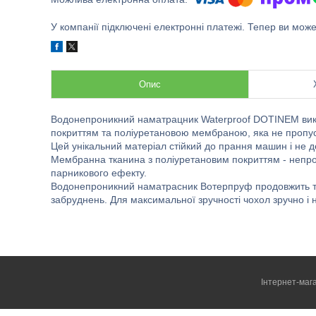
У компанії підключені електронні платежі. Тепер ви мож
Опис
Водонепроникний наматрацник Waterproof DOTINEM вик
покриттям та поліуретановою мембраною, яка не пропус
Цей унікальний матеріал стійкий до прання машин і не 
Мембранна тканина з поліуретановим покриттям - непро
парникового ефекту.
Водонепроникний наматрасник Вотерпруф продовжить тер
забруднень. Для максимальної зручності чохол зручно і 