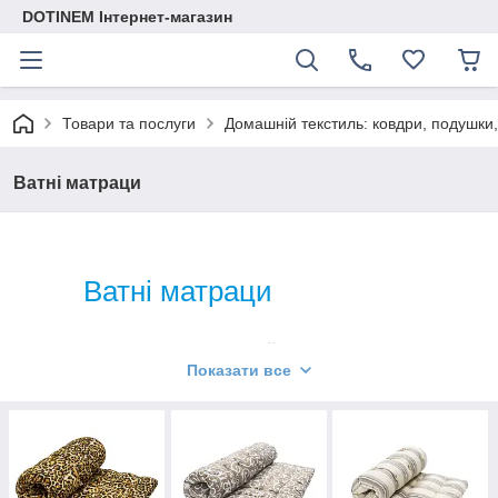
DOTINEM Інтернет-магазин
Товари та послуги
Домашній текстиль: ковдри, подушки,
Ватні матраци
Ватні матраци
Підберемо відповідний варіант для
Показати все
кожного клієнта
Компанія DOTINEM рада запропонувати широкий
вибір ватних матраців власного виробництва.
Кожен клієнт може розраховувати на високу якість