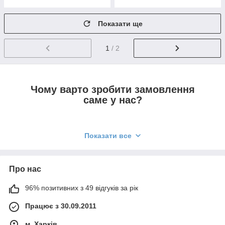
Показати ще
1
/ 2
Чому варто зробити замовлення
саме у нас?
1.
Ми є виробниками продукції, тому ціни
Показати все
знаходяться на максимально лояльному рівні.
2.
Строго контролюємо якість товарів на
Про нас
кожному етапі виробництва, що гарантує
відсутність дефектів.
96% позитивних з 49 відгуків за рік
3.
Всі ватяні матраци мають спеціальні
Працює з 30.09.2011
закріплювальні кнопки по всій поверхні, що
м. Харків
запобігає збиванню вати.